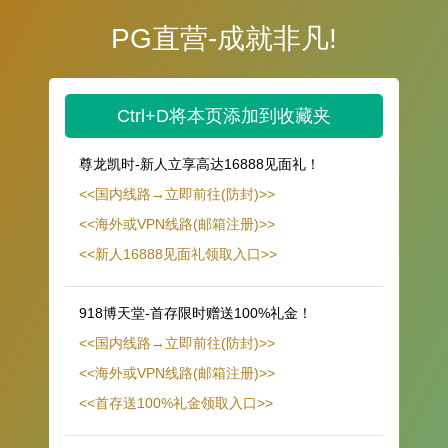
PG直营-成就非凡!
Ctrl+D将本页添加到收藏夹
尊龙凯时-新人立享高达16888见面礼！
<<国内线路→立即前往(防封)>>
<<海外或VPN线路(邮箱注册)>>
<<新人16888见面礼领取入口>>
918博天堂-首存限时赠送100%礼金！
<<国内线路→立即前往(防封)>>
<<海外或VPN线路(邮箱注册)>>
<<首存送100%礼金领取入口>>